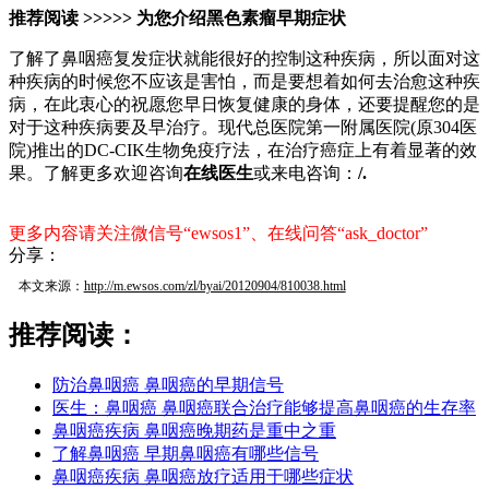
推荐阅读 >>>>>
为您介绍黑色素瘤早期症状
了解了鼻咽癌复发症状就能很好的控制这种疾病，所以面对这
种疾病的时候您不应该是害怕，而是要想着如何去治愈这种疾
病，在此衷心的祝愿您早日恢复健康的身体，还要提醒您的是
对于这种疾病要及早治疗。现代总医院第一附属医院(原304医
院)推出的DC-CIK生物免疫疗法，在治疗癌症上有着显著的效
果。了解更多欢迎咨询
在线医生
或来电咨询：
/.
更多内容请关注微信号“ewsos1”、在线问答“ask_doctor”
分享：
本文来源：
http://m.ewsos.com/zl/byai/20120904/810038.html
推荐阅读：
防治鼻咽癌 鼻咽癌的早期信号
医生：鼻咽癌 鼻咽癌联合治疗能够提高鼻咽癌的生存率
鼻咽癌疾病 鼻咽癌晚期药是重中之重
了解鼻咽癌 早期鼻咽癌有哪些信号
鼻咽癌疾病 鼻咽癌放疗适用于哪些症状