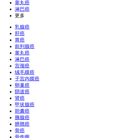
睾丸癌
淋巴癌
更多
乳腺癌
肝癌
胃癌
前列腺癌
睾丸癌
淋巴癌
宫颈癌
绒毛膜癌
子宫内膜癌
卵巢癌
阴道癌
肾癌
甲状腺癌
胆囊癌
胰腺癌
膀胱癌
骨癌
骨肉瘤