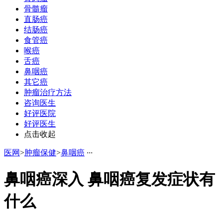
骨髓瘤
直肠癌
结肠癌
食管癌
喉癌
舌癌
鼻咽癌
其它癌
肿瘤治疗方法
咨询医生
好评医院
好评医生
点击收起
医网
>
肿瘤保健
>
鼻咽癌
·
·
·
鼻咽癌深入 鼻咽癌复发症状有
什么