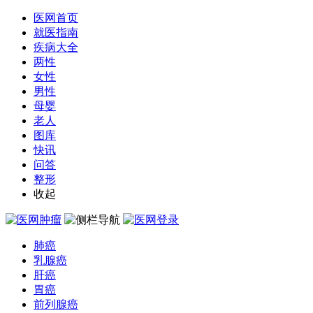
医网首页
就医指南
疾病大全
两性
女性
男性
母婴
老人
图库
快讯
问答
整形
收起
肺癌
乳腺癌
肝癌
胃癌
前列腺癌