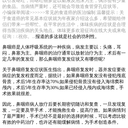
以引发呕吐，而呕吐物多是以黏液及泡沫为主，偶尔会有少量
的食品。当病情严重时，还可能会导致造食管穿孔症状等。
小编保举阅读>>>>>>常见的食道癌的医治编制 温馨提示：关
于食道癌的常见基本症状就为年夜家介绍这么多，希望能给伴
侣们带来一些帮忙。在平常的生活中，体味疾病的症状是合理
得当医治疾病的关头地点。体味更多欢迎征询在线大夫或来电
征询：/.祝你。...
报道的多这就是社会的功利性。
鼻咽癌是人体呼吸系统的一种疾病，病发主要以：头痛，耳
闷，鼻塞为主。鼻咽癌的治疗通常以放射治疗为主，术后有一
定几率的复发症，那么鼻咽癌复发症状又有哪些呢?
关于鼻咽癌复发症状医生指出，鼻咽癌复发时，器并发症要依
病症的复发程度而定，据统计，如果鼻咽癌复发没有侵犯颅底
骨质，术后5年生存率达70%;如果侵犯骨质没有侵入海绵窦和
颅内，术后5年生存率为30%;如果已经侵入颅内或海绵窦，手
术效果就很差。
因此，鼻咽癌病人放疗后要长期密切随访和复查，一旦发现复
发，一定要及早手术，才能挽救生命，提高疗效。如果病情到
了最严重时，手术已经不是最好的选择的时候，可以考虑比较
有效的中药治疗，也许还有能缓解病情，为手术创造条件。