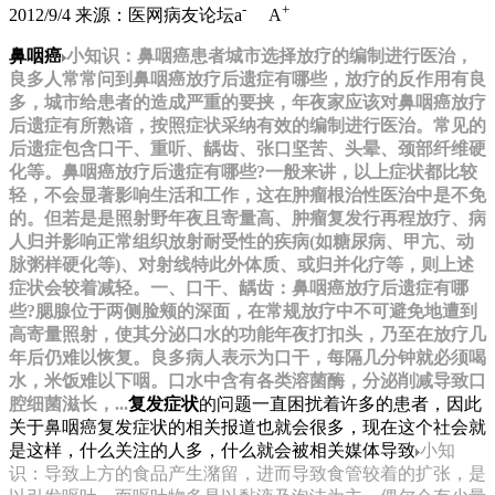
-
+
2012/9/4
来源：医网病友论坛
a
A
鼻咽癌
小知识：鼻咽癌患者城市选择放疗的编制进行医治，
良多人常常问到鼻咽癌放疗后遗症有哪些，放疗的反作用有良
多，城市给患者的造成严重的要挟，年夜家应该对鼻咽癌放疗
后遗症有所熟谙，按照症状采纳有效的编制进行医治。常见的
后遗症包含口干、重听、龋齿、张口坚苦、头晕、颈部纤维硬
化等。鼻咽癌放疗后遗症有哪些?一般来讲，以上症状都比较
轻，不会显著影响生活和工作，这在肿瘤根治性医治中是不免
的。但若是是照射野年夜且寄量高、肿瘤复发行再程放疗、病
人归并影响正常组织放射耐受性的疾病(如糖尿病、甲亢、动
脉粥样硬化等)、对射线特此外体质、或归并化疗等，则上述
症状会较着减轻。一、口干、龋齿：鼻咽癌放疗后遗症有哪
些?腮腺位于两侧脸颊的深面，在常规放疗中不可避免地遭到
高寄量照射，使其分泌口水的功能年夜打扣头，乃至在放疗几
年后仍难以恢复。良多病人表示为口干，每隔几分钟就必须喝
水，米饭难以下咽。口水中含有各类溶菌酶，分泌削减导致口
腔细菌滋长，...
复发症状
的问题一直困扰着许多的患者，因此
关于鼻咽癌复发症状的相关报道也就会很多，现在这个社会就
是这样，什么关注的人多，什么就会被相关媒体导致
小知
识：导致上方的食品产生潴留，进而导致食管较着的扩张，是