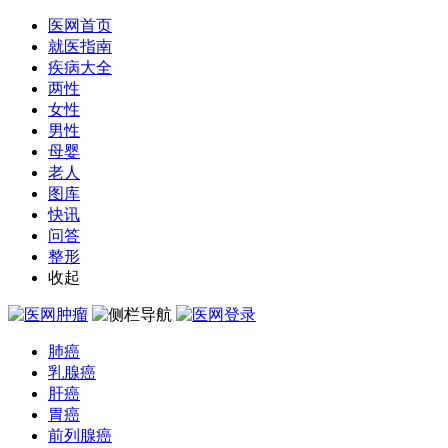
医网首页
就医指南
疾病大全
两性
女性
男性
母婴
老人
图库
快讯
问答
整形
收起
肺癌
乳腺癌
肝癌
胃癌
前列腺癌