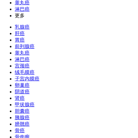
睾丸癌
淋巴癌
更多
乳腺癌
肝癌
胃癌
前列腺癌
睾丸癌
淋巴癌
宫颈癌
绒毛膜癌
子宫内膜癌
卵巢癌
阴道癌
肾癌
甲状腺癌
胆囊癌
胰腺癌
膀胱癌
骨癌
骨肉瘤