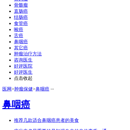
骨髓瘤
直肠癌
结肠癌
食管癌
喉癌
舌癌
鼻咽癌
其它癌
肿瘤治疗方法
咨询医生
好评医院
好评医生
点击收起
医网
>
肿瘤保健
>
鼻咽癌
·
·
·
鼻咽癌
推荐几款适合鼻咽癌患者的美食