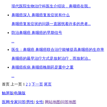
现代医院生物治疗科医生介绍说，鼻咽癌在我
...
鼻咽癌深入 鼻咽癌复发症状有什么
鼻咽癌复发症状的问题一直困扰着许多的患者
...
防治鼻咽癌 鼻咽癌的早期信号
...
医生：鼻咽癌 鼻咽癌联合治疗能够提高鼻咽癌的生存率
鼻咽癌的最早治疗方式是放射治疗，而放射治
...
鼻咽癌疾病 鼻咽癌晚期药是重中之重
...
首页
上一页
1
2
3
下一页
尾页
触屏版
|
电脑版
医网
|
专家问答
|
男性
|
女性
|
网站地图
|
问答地图