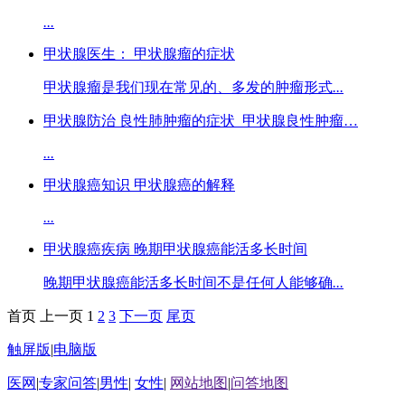
...
甲状腺医生： 甲状腺瘤的症状
甲状腺瘤是我们现在常见的、多发的肿瘤形式
...
甲状腺防治 良性肺肿瘤的症状_甲状腺良性肿瘤…
...
甲状腺癌知识 甲状腺癌的解释
...
甲状腺癌疾病 晚期甲状腺癌能活多长时间
晚期甲状腺癌能活多长时间不是任何人能够确
...
首页
上一页
1
2
3
下一页
尾页
触屏版
|
电脑版
医网
|
专家问答
|
男性
|
女性
|
网站地图
|
问答地图